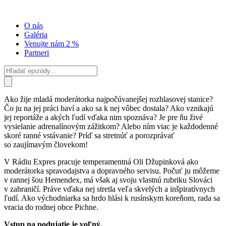
O nás
Galéria
Venujte nám 2 %
Partneri
Ako žije mladá moderátorka najpočúvanejšej rozhlasovej stanice?
Čo ju na jej práci baví a ako sa k nej vôbec dostala? Ako vznikajú
jej reportáže a akých ľudí vďaka nim spoznáva? Je pre ňu živé
vysielanie adrenalínovým zážitkom? Alebo ním viac je každodenné
skoré ranné vstávanie? Príď sa stretnúť a porozprávať
so zaujímavým človekom!
V Rádiu Expres pracuje temperamentná Oli Džupinková ako
moderátorka spravodajstva a dopravného servisu. Počuť ju môžeme
v rannej šou Hemendex, má však aj svoju vlastnú rubriku Slováci
v zahraničí. Práve vďaka nej stretla veľa skvelých a inšpiratívnych
ľudí. Ako východniarka sa hrdo hlási k rusínskym koreňom, rada sa
vracia do rodnej obce Pichne.
Vstup na podujatie je voľný.