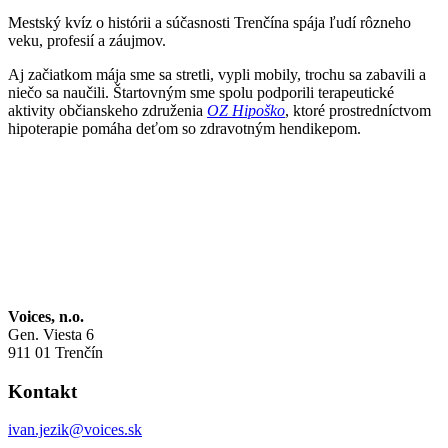
Mestský kvíz o histórii a súčasnosti Trenčína spája ľudí rôzneho
veku, profesií a záujmov.
Aj začiatkom mája sme sa stretli, vypli mobily, trochu sa zabavili a
niečo sa naučili. Štartovným sme spolu podporili terapeutické
aktivity občianskeho združenia
OZ Hipoško
, ktoré prostredníctvom
hipoterapie pomáha deťom so zdravotným hendikepom.
Voices, n.o.
Gen. Viesta 6
911 01 Trenčín
Kontakt
ivan.jezik@voices.sk