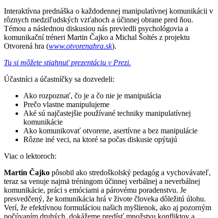
Interaktívna prednáška o každodennej manipulatívnej komunikácii v
rôznych medziľudských vzťahoch a účinnej obrane pred ňou.
Témou a následnou diskusiou nás previedli psychológovia a
komunikační tréneri Martin Čajko a Michal Šoltés z projektu
Otvorená hra (
www.otvorenahra.sk
).
Tu si môžete stiahnuť prezentáciu v Prezi.
Účastníci a účastníčky sa dozvedeli:
Ako rozpoznať, čo je a čo nie je manipulácia
Prečo vlastne manipulujeme
Aké sú najčastejšie používané techniky manipulatívnej
komunikácie
Ako komunikovať otvorene, asertívne a bez manipulácie
Rôzne iné veci, na ktoré sa počas diskusie opýtajú
Viac o lektoroch:
Martin Čajko
pôsobil ako stredoškolský pedagóg a vychovávateľ,
teraz sa venuje najmä tréningom účinnej verbálnej a neverbálnej
komunikácie, práci s emóciami a párovému poradenstvu. Je
presvedčený, že komunikácia hrá v živote človeka dôležitú úlohu.
Verí, že efektívnou formuláciou našich myšlienok, ako aj pozorným
počúvaním druhých, dokážeme predísť množstvu konfliktov a