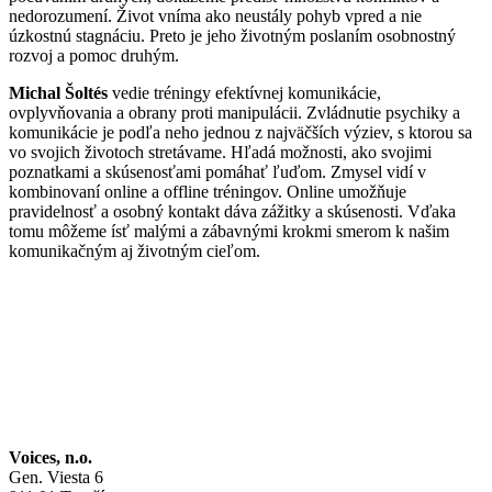
nedorozumení. Život vníma ako neustály pohyb vpred a nie
úzkostnú stagnáciu. Preto je jeho životným poslaním osobnostný
rozvoj a pomoc druhým.
Michal Šoltés
vedie tréningy efektívnej komunikácie,
ovplyvňovania a obrany proti manipulácii. Zvládnutie psychiky a
komunikácie je podľa neho jednou z najväčších výziev, s ktorou sa
vo svojich životoch stretávame. Hľadá možnosti, ako svojimi
poznatkami a skúsenosťami pomáhať ľuďom. Zmysel vidí v
kombinovaní online a offline tréningov. Online umožňuje
pravidelnosť a osobný kontakt dáva zážitky a skúsenosti. Vďaka
tomu môžeme ísť malými a zábavnými krokmi smerom k našim
komunikačným aj životným cieľom.
Voices, n.o.
Gen. Viesta 6