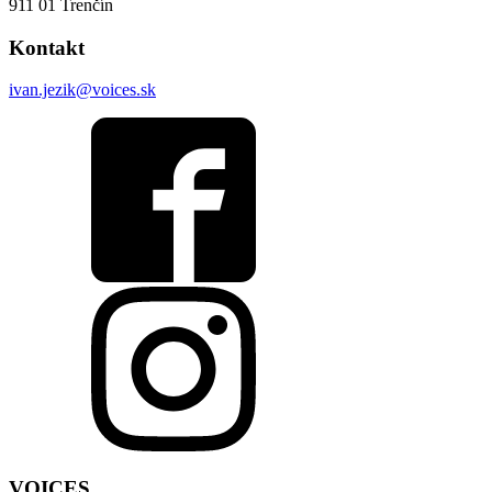
911 01 Trenčín
Kontakt
ivan.jezik@voices.sk
VOICES