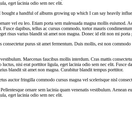
ula, eget lacinia odio sem nec elit.
I bought a handful of albums growing up which I can say heavily influ
s ornare vel eu leo. Etiam porta sem malesuada magna mollis euismod. A
elit. Fusce dapibus, tellus ac cursus commodo, tortor mauris condimentum
t risus varius blandit sit amet non magna. Donec id elit non mi porta g
is consectetur purus sit amet fermentum. Duis mollis, est non commodo luc
vestibulum. Maecenas faucibus mollis interdum. Cras mattis consectetu
ctus, nisi erat porttitor ligula, eget lacinia odio sem nec elit. Fusce
ius blandit sit amet non magna. Curabitur blandit tempus porttitor.
etus auctor fringilla commodo cursus magna vel scelerisque nisl consect
. Pellentesque ornare sem lacinia quam venenatis vestibulum. Aenean e
ula, eget lacinia odio sem nec elit.