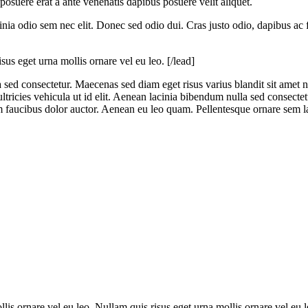
posuere erat a ante venenatis dapibus posuere velit aliquet.
inia odio sem nec elit. Donec sed odio dui. Cras justo odio, dapibus ac fa
us eget urna mollis ornare vel eu leo. [/lead]
a sed consectetur. Maecenas sed diam eget risus varius blandit sit amet
ricies vehicula ut id elit. Aenean lacinia bibendum nulla sed consectet
um faucibus dolor auctor. Aenean eu leo quam. Pellentesque ornare sem 
lis ornare vel eu leo. Nullam quis risus eget urna mollis ornare vel eu l