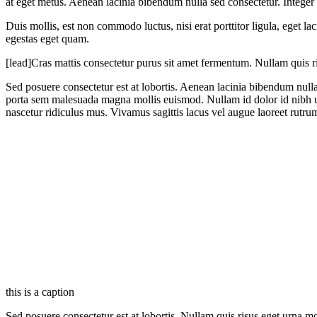
at eget metus. Aenean lacinia bibendum nulla sed consectetur. Integer 
Duis mollis, est non commodo luctus, nisi erat porttitor ligula, eget lac
egestas eget quam.
[lead]Cras mattis consectetur purus sit amet fermentum. Nullam quis ris
Sed posuere consectetur est at lobortis. Aenean lacinia bibendum null
porta sem malesuada magna mollis euismod. Nullam id dolor id nibh ult
nascetur ridiculus mus. Vivamus sagittis lacus vel augue laoreet rutr
this is a caption
Sed posuere consectetur est at lobortis. Nullam quis risus eget urna mol