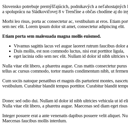
Slovensko potrebuje premýšľajúcich, podnikavých a neľahostajných ľ
a spoluprácu na Sládkovičovej 8 v Trenčíne a občas chodíme aj do in
Morbi leo risus, porta ac consectetur ac, vestibulum at eros. Etiam po
sem nec elit. Lorem ipsum dolor sit amet, consectetur adipiscing elit.
Etiam porta sem malesuada magna mollis euismod.
Vivamus sagittis lacus vel augue laoreet rutrum faucibus dolor a
Duis mollis, est non commodo luctus, nisi erat porttitor ligula,
eget lacinia odio sem nec elit. Nullam id dolor id nibh ultricies v
Nulla vitae elit libero, a pharetra augue. Cras mattis consectetur purus
tellus ac cursus commodo, tortor mauris condimentum nibh, ut fermentum
Cum sociis natoque penatibus et magnis dis parturient montes, nascet
vestibulum. Curabitur blandit tempus porttitor. Curabitur blandit temp
Donec sed odio dui. Nullam id dolor id nibh ultricies vehicula ut id e
Nulla vitae elit libero, a pharetra augue. Maecenas sed diam eget risu
Integer posuere erat a ante venenatis dapibus posuere velit aliquet. Nu
Maecenas faucibus mollis interdum.