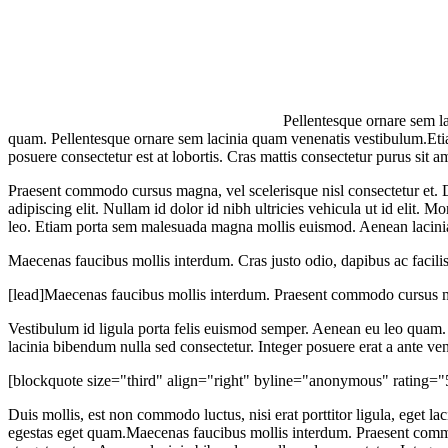
Pellentesque ornare sem l
quam. Pellentesque ornare sem lacinia quam venenatis vestibulum.Etia
posuere consectetur est at lobortis. Cras mattis consectetur purus sit 
Praesent commodo cursus magna, vel scelerisque nisl consectetur et. 
adipiscing elit. Nullam id dolor id nibh ultricies vehicula ut id elit. M
leo. Etiam porta sem malesuada magna mollis euismod. Aenean lacinia
Maecenas faucibus mollis interdum. Cras justo odio, dapibus ac facilisi
[lead]Maecenas faucibus mollis interdum. Praesent commodo cursus mag
Vestibulum id ligula porta felis euismod semper. Aenean eu leo quam.
lacinia bibendum nulla sed consectetur. Integer posuere erat a ante ven
[blockquote size="third" align="right" byline="anonymous" rating="5"]
Duis mollis, est non commodo luctus, nisi erat porttitor ligula, eget lac
egestas eget quam.Maecenas faucibus mollis interdum. Praesent commod