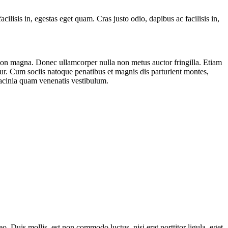
cilisis in, egestas eget quam. Cras justo odio, dapibus ac facilisis in,
 non magna. Donec ullamcorper nulla non metus auctor fringilla. Etiam
ur. Cum sociis natoque penatibus et magnis dis parturient montes,
lacinia quam venenatis vestibulum.
eo. Duis mollis, est non commodo luctus, nisi erat porttitor ligula, eget