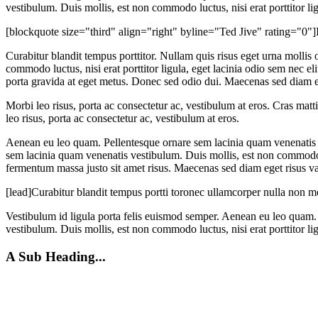
vestibulum. Duis mollis, est non commodo luctus, nisi erat porttitor lig
[blockquote size="third" align="right" byline="Ted Jive" rating="0"]
Curabitur blandit tempus porttitor. Nullam quis risus eget urna molli
commodo luctus, nisi erat porttitor ligula, eget lacinia odio sem nec 
porta gravida at eget metus. Donec sed odio dui. Maecenas sed diam ege
Morbi leo risus, porta ac consectetur ac, vestibulum at eros. Cras matt
leo risus, porta ac consectetur ac, vestibulum at eros.
Aenean eu leo quam. Pellentesque ornare sem lacinia quam venenatis 
sem lacinia quam venenatis vestibulum. Duis mollis, est non commodo lu
fermentum massa justo sit amet risus. Maecenas sed diam eget risus var
[lead]Curabitur blandit tempus portti toronec ullamcorper nulla non m
Vestibulum id ligula porta felis euismod semper. Aenean eu leo quam
vestibulum. Duis mollis, est non commodo luctus, nisi erat porttitor lig
A Sub Heading...