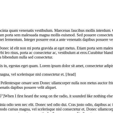
acinia quam venenatis vestibulum. Maecenas faucibus mollis interdum. 
m porta sem malesuada magna mollis euismod. Sed posuere consectetur e
amet fermentum. Integer posuere erat a ante venenatis dapibus posuere vel
Donec id elit non mi porta gravida at eget metus. Etiam porta sem mal
orbi leo risus, porta ac consectetur ac, vestibulum at eros.Curabitur blan
 bibendum nulla sed consectetur.
s in, egestas eget quam. Lorem ipsum dolor sit amet, consectetur adipisci
na, vel scelerisque nisl consectetur et. [/lead]
 Pellentesque ornare sem Donec ullamcorper nulla non metus auctor frin
enatis dapibus posuere velit aliquet.
When I first heard the song on the radio, it sounded like nothing else 
inia odio sem nec elit. Donec sed odio dui. Cras justo odio, dapibus ac fa
o cursus magna, vel scelerisque nisl consectetur et. Donec ullamcorper