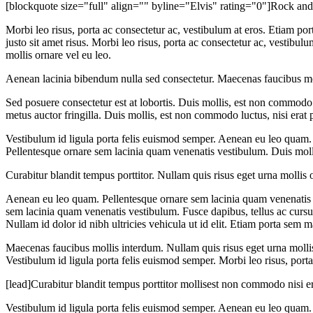
[blockquote size="full" align="" byline="Elvis" rating="0"]Rock and roll
Morbi leo risus, porta ac consectetur ac, vestibulum at eros. Etiam
justo sit amet risus. Morbi leo risus, porta ac consectetur ac, vestibulu
mollis ornare vel eu leo.
Aenean lacinia bibendum nulla sed consectetur. Maecenas faucibus mollis
Sed posuere consectetur est at lobortis. Duis mollis, est non commodo l
metus auctor fringilla. Duis mollis, est non commodo luctus, nisi erat p
Vestibulum id ligula porta felis euismod semper. Aenean eu leo quam
Pellentesque ornare sem lacinia quam venenatis vestibulum. Duis mollis,
Curabitur blandit tempus porttitor. Nullam quis risus eget urna molli
Aenean eu leo quam. Pellentesque ornare sem lacinia quam venenatis 
sem lacinia quam venenatis vestibulum. Fusce dapibus, tellus ac curs
Nullam id dolor id nibh ultricies vehicula ut id elit. Etiam porta se
Maecenas faucibus mollis interdum. Nullam quis risus eget urna mollis 
Vestibulum id ligula porta felis euismod semper. Morbi leo risus, port
[lead]Curabitur blandit tempus porttitor mollisest non commodo nisi erat
Vestibulum id ligula porta felis euismod semper. Aenean eu leo quam