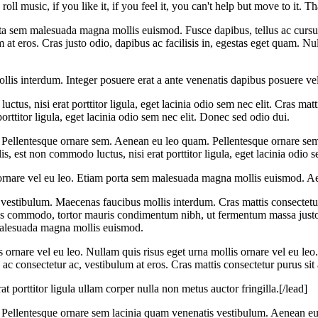
 music, if you like it, if you feel it, you can't help but move to it. Th
 porta sem malesuada magna mollis euismod. Fusce dapibus, tellus ac c
m at eros. Cras justo odio, dapibus ac facilisis in, egestas eget quam. Nul
 interdum. Integer posuere erat a ante venenatis dapibus posuere velit a
uctus, nisi erat porttitor ligula, eget lacinia odio sem nec elit. Cras 
orttitor ligula, eget lacinia odio sem nec elit. Donec sed odio dui.
. Pellentesque ornare sem. Aenean eu leo quam. Pellentesque ornare se
 est non commodo luctus, nisi erat porttitor ligula, eget lacinia odio s
s ornare vel eu leo. Etiam porta sem malesuada magna mollis euismod. A
vestibulum. Maecenas faucibus mollis interdum. Cras mattis consectetu
us commodo, tortor mauris condimentum nibh, ut fermentum massa justo si
m malesuada magna mollis euismod.
ornare vel eu leo. Nullam quis risus eget urna mollis ornare vel eu leo.
a ac consectetur ac, vestibulum at eros. Cras mattis consectetur purus si
 porttitor ligula ullam corper nulla non metus auctor fringilla.[/lead]
. Pellentesque ornare sem lacinia quam venenatis vestibulum. Aenean e