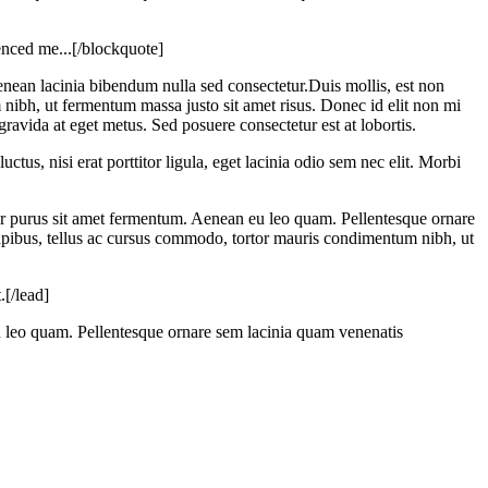
enced me...[/blockquote]
enean lacinia bibendum nulla sed consectetur.Duis mollis, est non
 nibh, ut fermentum massa justo sit amet risus. Donec id elit non mi
ravida at eget metus. Sed posuere consectetur est at lobortis.
tus, nisi erat porttitor ligula, eget lacinia odio sem nec elit. Morbi
r purus sit amet fermentum. Aenean eu leo quam. Pellentesque ornare
 dapibus, tellus ac cursus commodo, tortor mauris condimentum nibh, ut
.[/lead]
u leo quam. Pellentesque ornare sem lacinia quam venenatis