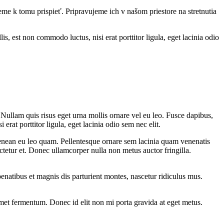
 k tomu prispieť. Pripravujeme ich v našom priestore na stretnutia
, est non commodo luctus, nisi erat porttitor ligula, eget lacinia odio
t. Nullam quis risus eget urna mollis ornare vel eu leo. Fusce dapibus,
at porttitor ligula, eget lacinia odio sem nec elit.
Aenean eu leo quam. Pellentesque ornare sem lacinia quam venenatis
ctetur et. Donec ullamcorper nulla non metus auctor fringilla.
enatibus et magnis dis parturient montes, nascetur ridiculus mus.
t amet fermentum. Donec id elit non mi porta gravida at eget metus.