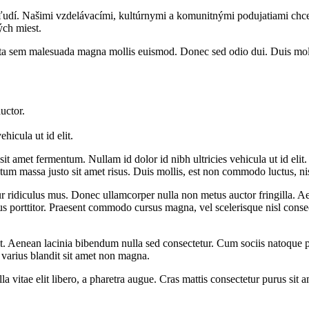
udí. Našimi vzdelávacími, kultúrnymi a komunitnými podujatiami chceme
ých miest.
rta sem malesuada magna mollis euismod. Donec sed odio dui. Duis mollis
uctor.
ehicula ut id elit.
 sit amet fermentum. Nullam id dolor id nibh ultricies vehicula ut id eli
 massa justo sit amet risus. Duis mollis, est non commodo luctus, nisi er
ur ridiculus mus. Donec ullamcorper nulla non metus auctor fringilla. 
us porttitor. Praesent commodo cursus magna, vel scelerisque nisl conse
lit. Aenean lacinia bibendum nulla sed consectetur. Cum sociis natoque p
s varius blandit sit amet non magna.
lla vitae elit libero, a pharetra augue. Cras mattis consectetur purus si