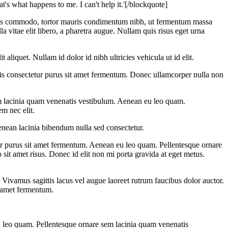
at's what happens to me. I can't help it.'[/blockquote]
ursus commodo, tortor mauris condimentum nibh, ut fermentum massa
la vitae elit libero, a pharetra augue. Nullam quis risus eget urna
liquet. Nullam id dolor id nibh ultricies vehicula ut id elit.
mattis consectetur purus sit amet fermentum. Donec ullamcorper nulla non
m lacinia quam venenatis vestibulum. Aenean eu leo quam.
em nec elit.
enean lacinia bibendum nulla sed consectetur.
r purus sit amet fermentum. Aenean eu leo quam. Pellentesque ornare
t amet risus. Donec id elit non mi porta gravida at eget metus.
 Vivamus sagittis lacus vel augue laoreet rutrum faucibus dolor auctor.
t amet fermentum.
u leo quam. Pellentesque ornare sem lacinia quam venenatis